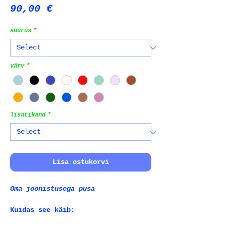
Price
90,00 €
suurus
*
värv
*
lisatikand
*
Lisa ostukorvi
Oma joonistusega pusa
Kuidas see käib: