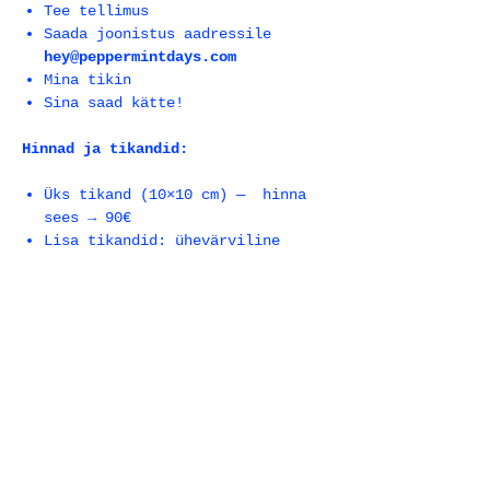
Tee tellimus
Saada joonistus aadressile
hey@peppermintdays.com
Mina tikin
Sina saad kätte!
Hinnad ja tikandid:
Üks tikand (10×10 cm) — hinna
sees → 90€
Lisa tikandid: ühevärviline
joontikand → +25€ tk / värviline
ja täidetud → +30€ tk
Üks suurem tikand (18×13 cm) →
103€
Kui soovid kombineerida või sul on
hoopis muu mõte, kirjuta mulle!
Üksikasjad