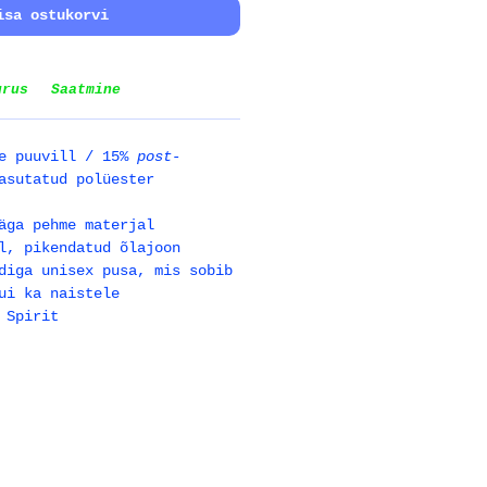
isa ostukorvi
urus
Saatmine
ne puuvill / 15%
post-
asutatud polüester
äga pehme materjal
l, pikendatud õlajoon
diga unisex pusa, mis sobib
ui ka naistele
 Spirit