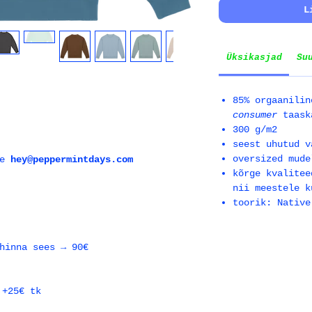
L
Üksikasjad
Su
85% orgaanili
consumer
taask
300 g/m2
seest uhutud v
oversized mude
le
hey@peppermintdays.com
kõrge kvalitee
nii meestele k
toorik: Native
hinna sees → 90€
 +25€ tk