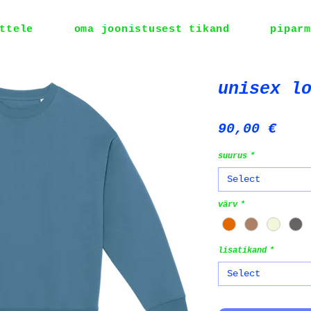
ttele
oma joonistusest tikand
piparm
unisex l
Pric
90,00 €
suurus
*
Select
värv
*
lisatikand
*
Select