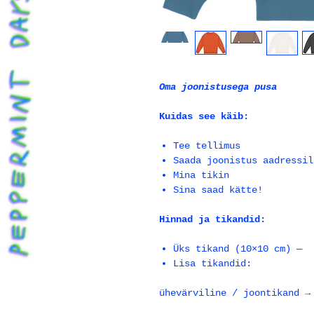
Oma joonistusega pusa
Kuidas see käib:
Tee tellimus
Saada joonistus aadressi
Mina tikin
Sina saad kätte!
Hinnad ja tikandid:
Üks tikand (10×10 cm) — 
Lisa tikandid:
ühevärviline / joontikand →