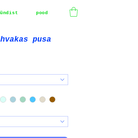
ündist
pood
ohvakas pusa
e