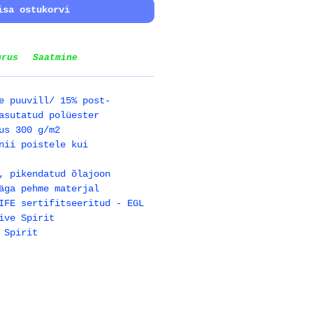
isa ostukorvi
urus
Saatmine
e puuvill/ 15% post-
asutatud polüester
us 300 g/m2
nii poistele kui
, pikendatud õlajoon
äga pehme materjal
IFE sertifitseeritud - EGL
ive Spirit
 Spirit