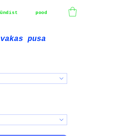
ündist
pood
hvakas pusa
e