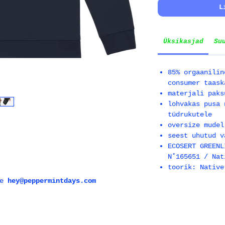
L
Üksikasjad
Su
85% orgaanilin
consumer taask
materjali paks
lohvakas pusa 
tüdrukutele
oversize mudel
seest uhutud v
ECOSERT GREENL
N˚165651 / Nat
toorik: Native
e
hey@peppermintdays.com