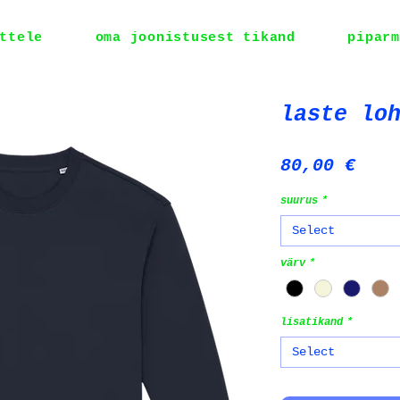
ttele
oma joonistusest tikand
piparm
laste lo
Pric
80,00 €
suurus
*
Select
värv
*
lisatikand
*
Select