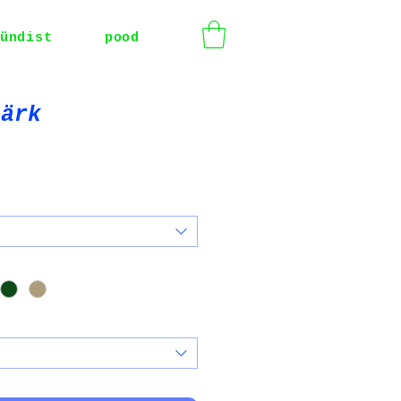
ündist
pood
särk
e