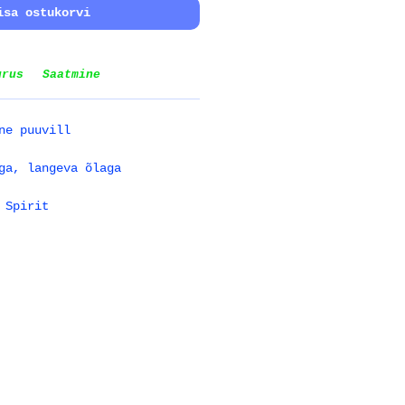
isa ostukorvi
urus
Saatmine
ne puuvill
ga, langeva õlaga
 Spirit