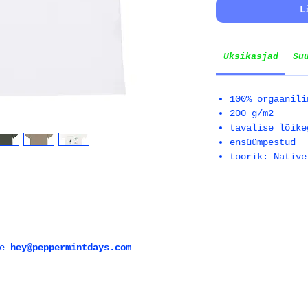
L
Üksikasjad
Su
100% orgaanili
200 g/m2
tavalise lõike
ensüümpestud
toorik: Native
le
hey@peppermintdays.com