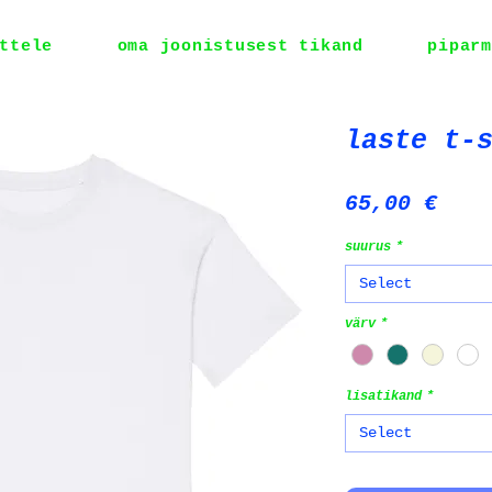
ttele
oma joonistusest tikand
piparm
laste t-
Pric
65,00 €
suurus
*
Select
värv
*
lisatikand
*
Select