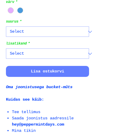
värv
*
suurus
*
lisatikand
*
Lisa ostukorvi
Oma joonistusega bucket-müts
Kuidas see käib:
Tee tellimus
Saada joonistus aadressile
hey@peppermintdays.com
Mina tikin