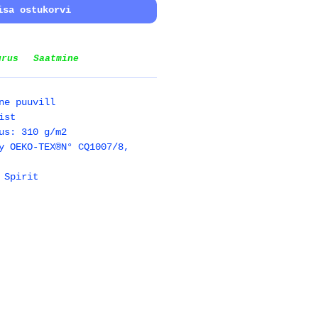
isa ostukorvi
urus
Saatmine
ne puuvill
ist
us: 310 g/m2
y OEKO-TEX®N° CQ1007/8,
 Spirit