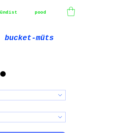
ündist
pood
t bucket-müts
e