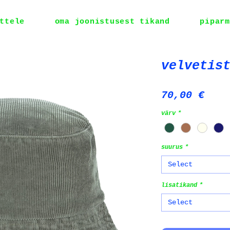
ttele
oma joonistusest tikand
piparm
velvetis
Pric
70,00 €
värv
*
suurus
*
Select
lisatikand
*
Select