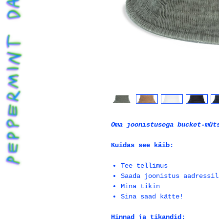
Oma joonistusega bucket-müt
Kuidas see käib:
Tee tellimus
Saada joonistus aadressi
Mina tikin
Sina saad kätte!
Hinnad ja tikandid: