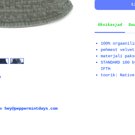
L
Üksikasjad
Su
100% orgaanili
pehmest velvet
materjali paks
STANDARD 100 b
IFTH
toorik: Native
s
le
hey@peppermintdays.com